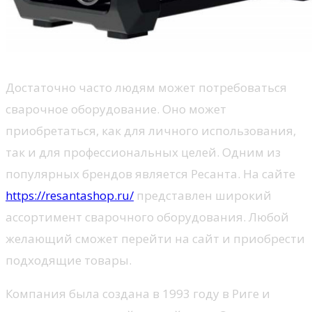
Достаточно часто людям может потребоваться
сварочное оборудование. Оно может
приобретаться, как для личного использования,
так и для профессиональных целей. Одним из
популярных брендов является Ресанта. На сайте
https://resantashop.ru/
представлен широкий
ассортимент сварочного оборудования. Любой
желающий сможет перейти на сайт и приобрести
подходящие товары.
Компания была создана в 1993 году в Риге и