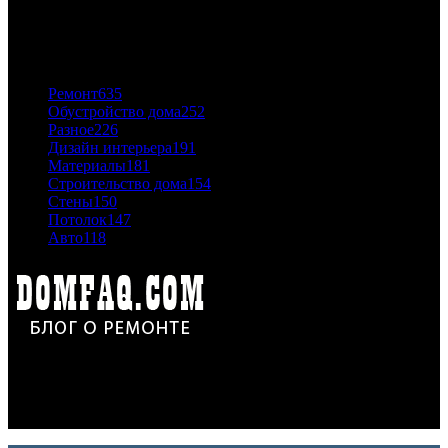
06.11.2020
ПОПУЛЯРНЫЕ КАТЕГОРИИ
Ремонт
635
Обустройство дома
252
Разное
226
Дизайн интерьера
191
Материалы
181
Строительство дома
154
Стены
150
Потолок
147
Авто
118
Дон Корлеоне
Ремонт и отделка квартир и домов. Блог создан для людей
которые хотят сделать практичный, красивый и недорогой
ремонт. Полезные советы, лайфхаки и секреты ремонта