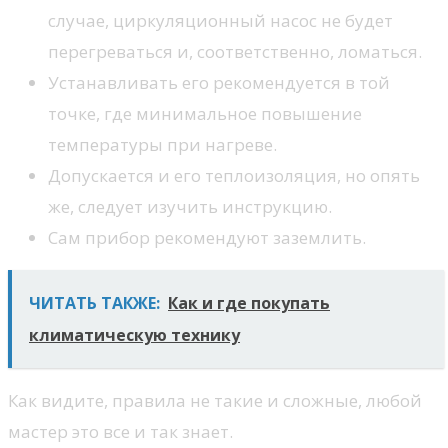
случае, циркуляционный насос не будет
перегреваться и, соответственно, ломаться.
Устанавливать его рекомендуется в той
точке, где минимальное повышение
температуры при нагреве.
Допускается и его теплоизоляция, но опять
же, следует изучить инструкцию.
Сам прибор рекомендуют заземлить.
ЧИТАТЬ ТАКЖЕ:
Как и где покупать
климатическую технику
Как видите, правила не такие и сложные, любой
мастер это все и так знает.