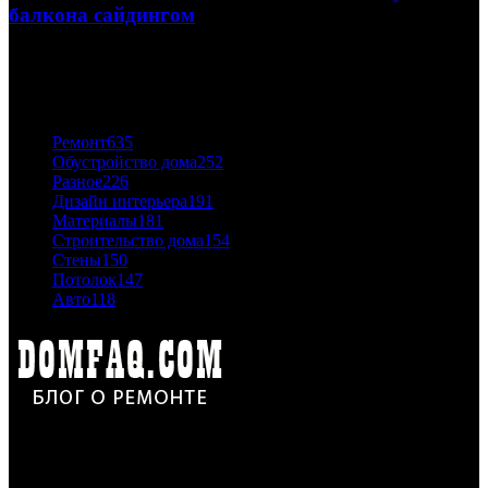
балкона сайдингом
06.11.2020
ПОПУЛЯРНЫЕ КАТЕГОРИИ
Ремонт
635
Обустройство дома
252
Разное
226
Дизайн интерьера
191
Материалы
181
Строительство дома
154
Стены
150
Потолок
147
Авто
118
Дон Корлеоне
Ремонт и отделка квартир и домов. Блог создан для людей
которые хотят сделать практичный, красивый и недорогой