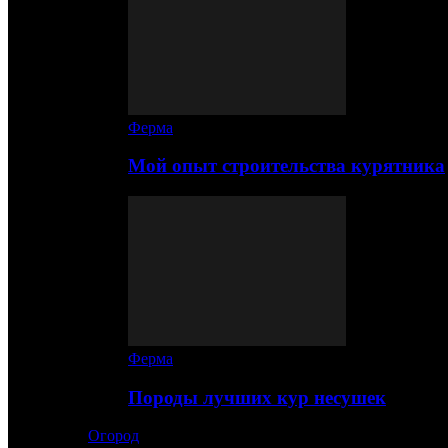
Ферма
Мой опыт строительства курятника
Ферма
Породы лучших кур несушек
Огород