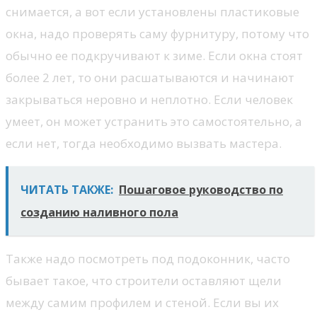
снимается, а вот если установлены пластиковые
окна, надо проверять саму фурнитуру, потому что
обычно ее подкручивают к зиме. Если окна стоят
более 2 лет, то они расшатываются и начинают
закрываться неровно и неплотно. Если человек
умеет, он может устранить это самостоятельно, а
если нет, тогда необходимо вызвать мастера.
ЧИТАТЬ ТАКЖЕ:
Пошаговое руководство по
созданию наливного пола
Также надо посмотреть под подоконник, часто
бывает такое, что строители оставляют щели
между самим профилем и стеной. Если вы их