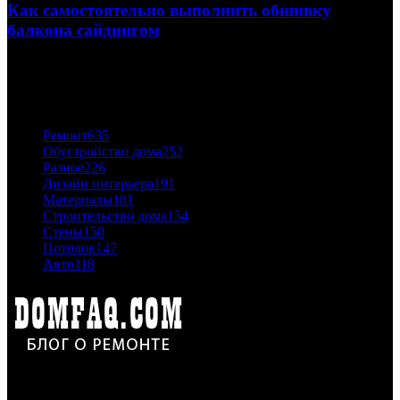
Как самостоятельно выполнить обшивку
балкона сайдингом
06.11.2020
ПОПУЛЯРНЫЕ КАТЕГОРИИ
Ремонт
635
Обустройство дома
252
Разное
226
Дизайн интерьера
191
Материалы
181
Строительство дома
154
Стены
150
Потолок
147
Авто
118
Дон Корлеоне
Ремонт и отделка квартир и домов. Блог создан для людей