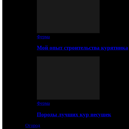
Ферма
Мой опыт строительства курятника
Ферма
Породы лучших кур несушек
Огород