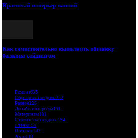
Красивый интерьер ванной
03.05.2021
Как самостоятельно выполнить обшивку
балкона сайдингом
06.11.2020
ПОПУЛЯРНЫЕ КАТЕГОРИИ
Ремонт
635
Обустройство дома
252
Разное
226
Дизайн интерьера
191
Материалы
181
Строительство дома
154
Стены
150
Потолок
147
Авто
118