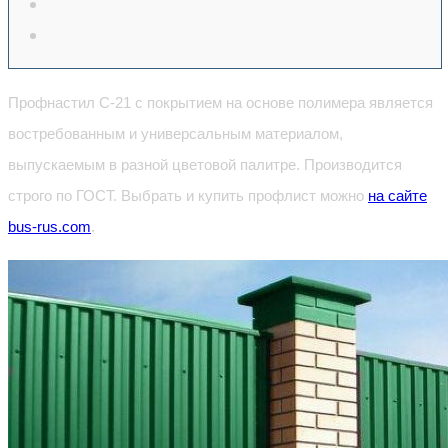
Профнастил С-21 с покрытием на основе полимера является
востребованным и универсальным материалом,
выпускаемым в разной цветовой палитре. Производится
строго по ГОСТ. Выбрать и купить профлист можно
на сайте
bus-rus.com
.