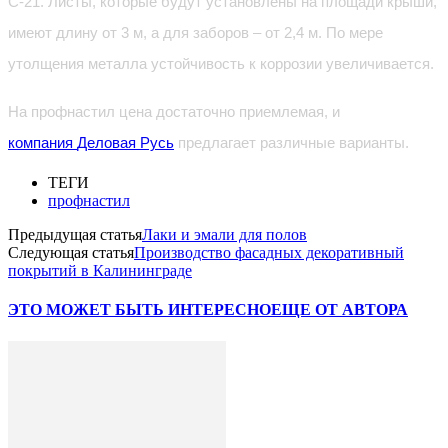
С-21. Листы, которые будут установлены на площади крыши,
имеют длину от 3 м, а для заборов – от 2,4 м. По мере
утолщения металла устойчивость к коррозии увеличивается.
На профнастил цена достаточно приемлемая, и
компания
Деловая Русь
предлагает различные варианты.
ТЕГИ
профнастил
Предыдущая статья
Лаки и эмали для полов
Следующая статья
Производство фасадных декоративный
покрытий в Калининграде
ЭТО МОЖЕТ БЫТЬ ИНТЕРЕСНО
ЕЩЕ ОТ АВТОРА