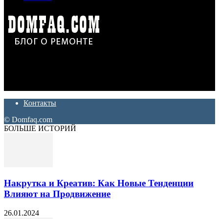
Дон Корлеоне
Ремонт и отделка квартир и домов. Блог создан для людей
которые хотят сделать практичный, красивый и недорогой
ремонт. Полезные советы, лайфхаки и секреты ремонта
Контакты
© Domfaq.com
БОЛЬШЕ ИСТОРИЙ
Накрутка и Креатив: Как Новые Тенденции
Влияют на Продвижение
26.01.2024