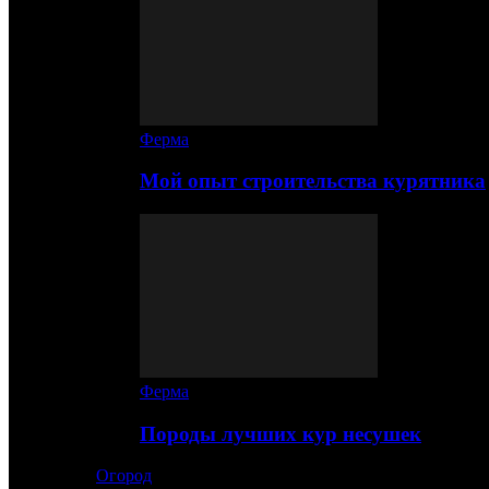
Ферма
Мой опыт строительства курятника
Ферма
Породы лучших кур несушек
Огород