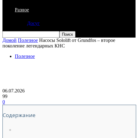
Разное
Досуг
Домой
Полезное
Насосы Sololift от Grundfos – второе
поколение легендарных КНС
Полезное
Насосы Sololift от Grundfos – второе
поколение легендарных КНС
06.07.2026
99
0
Содержание