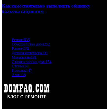
Как самостоятельно выполнить обшивку
балкона сайдингом
06.11.2020
ПОПУЛЯРНЫЕ КАТЕГОРИИ
Ремонт
635
Обустройство дома
252
Разное
226
Дизайн интерьера
191
Материалы
181
Строительство дома
154
Стены
150
Потолок
147
Авто
118
Дон Корлеоне