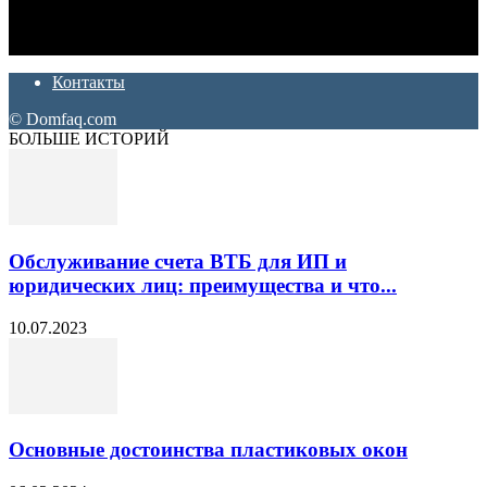
Ремонт и отделка квартир и домов. Блог создан для людей
которые хотят сделать практичный, красивый и недорогой
ремонт. Полезные советы, лайфхаки и секреты ремонта
Контакты
© Domfaq.com
БОЛЬШЕ ИСТОРИЙ
Обслуживание счета ВТБ для ИП и
юридических лиц: преимущества и что...
10.07.2023
Основные достоинства пластиковых окон