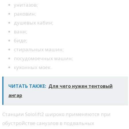
унитазов;
раковин;
душевых кабин;
ванн;
биде;
стиральных машин;
посудомоечных машин;
кухонных моек.
ЧИТАТЬ ТАКЖЕ:
Для чего нужен тентовый
ангар
Станции Sololift2 широко применяются при
обустройстве санузлов в подвальных