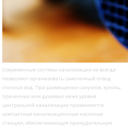
Современные системы канализации не всегда
позволяют организовать самотечный отвод
сточных вод. При размещении санузлов, кухонь,
прачечных или душевых ниже уровня
центральной канализации применяются
компактные канализационные насосные
станции, обеспечивающие принудительную