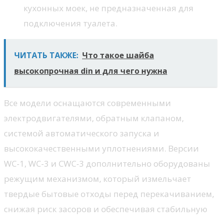
кухонных моек, не предназначенная для
подключения туалета.
ЧИТАТЬ ТАКЖЕ:
Что такое шайба
высокопрочная din и для чего нужна
Все модели оснащаются современными
электродвигателями, обратным клапаном,
системой автоматического запуска и
высококачественными уплотнениями. Версии
WC-1, WC-3 и CWC-3 дополнительно оборудованы
режущим механизмом, который измельчает
твердые бытовые отходы перед перекачиванием,
снижая риск засоров и обеспечивая стабильную