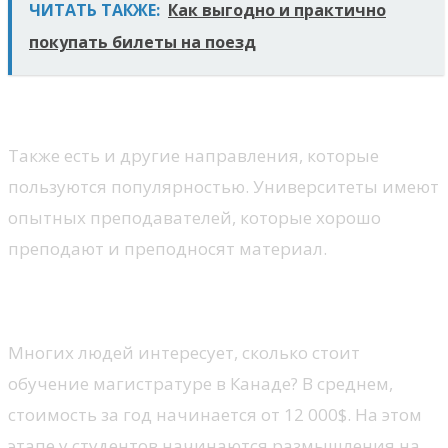
ЧИТАТЬ ТАКЖЕ:
Как выгодно и практично
покупать билеты на поезд
Также есть и другие направления, которые
пользуются популярностью. Университеты имеют
опытных преподавателей, которые хорошо
преподают и преподносят материал.
Стоимость обучения
Многих людей интересует, сколько стоит
обучение магистратуре в Канаде? В среднем,
стоимость за год начинается от 12 000$. На этом
этапе у студентов начинаются размышления на