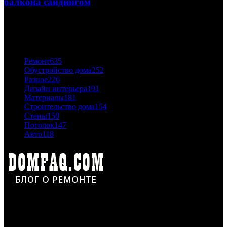
балкона сайдингом
06.11.2020
ПОПУЛЯРНЫЕ КАТЕГОРИИ
Ремонт
635
Обустройство дома
252
Разное
226
Дизайн интерьера
191
Материалы
181
Строительство дома
154
Стены
150
Потолок
147
Авто
118
Дон Корлеоне
Ремонт и отделка квартир и домов. Блог создан для людей
которые хотят сделать практичный, красивый и недорогой
ремонт. Полезные советы, лайфхаки и секреты ремонта