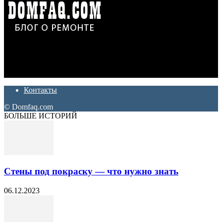
Дон Корлеоне
Ремонт и отделка квартир и домов. Блог создан для людей
которые хотят сделать практичный, красивый и недорогой
ремонт. Полезные советы, лайфхаки и секреты ремонта
Контакты
© Domfaq.com
БОЛЬШЕ ИСТОРИЙ
Стены под покраску — что нужно знать
06.12.2023