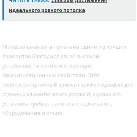
ЧИТАТЬ ТАКЖЕ:
Способы достижения
идеального ровного потолка
Минеральная вата
Минеральная вата признана одним из лучших
вариантов благодаря своей высокой
устойчивости к огню и отличным
звукоизоляционным свойствам. Этот
теплоизоляционный элемент также подходит для
сложных климатических условий, однако его
установка требует наличия специального
оборудования и опыта.
Преимущества разных