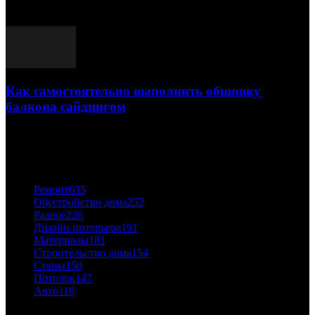
03.05.2021
Как самостоятельно выполнить обшивку
балкона сайдингом
06.11.2020
ПОПУЛЯРНЫЕ КАТЕГОРИИ
Ремонт
635
Обустройство дома
252
Разное
226
Дизайн интерьера
191
Материалы
181
Строительство дома
154
Стены
150
Потолок
147
Авто
118