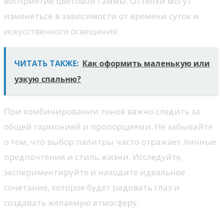
восприятие цветовой гаммы. Оттенки могут
изменяться в зависимости от времени суток и
искусственного освещения.
ЧИТАТЬ ТАКЖЕ:
Как оформить маленькую или
узкую спальню?
При комбинировании тонов важно следить за
общей гармонией и пропорциями. Не забывайте
о том, что выбор палитры часто отражает личные
предпочтения и стиль жизни. Исследуйте,
экспериментируйте и находите идеальное
сочетание, которое будет радовать глаз и
создавать желаемую атмосферу.