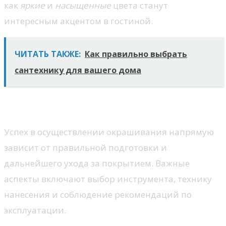
как
яркие
и
насыщенные
цвета станут
интересным акцентом в гостиной.
ЧИТАТЬ ТАКЖЕ:
Как правильно выбрать
сантехнику для вашего дома
Советы по нанесению и уходу
Успех в осуществлении окрашивания напрямую
зависит от правильной подготовки и
дальнейшего ухода за покрытием. Важные
аспекты включают выбор инструмента, технику
нанесения и соблюдение рекомендаций по
эксплуатации.