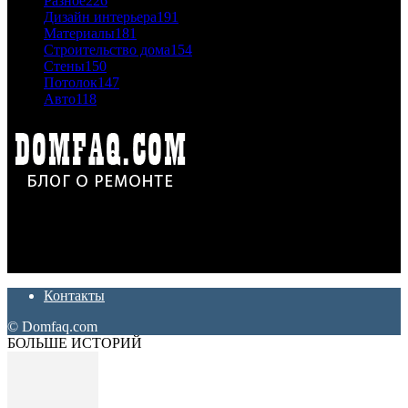
Разное
226
Дизайн интерьера
191
Материалы
181
Строительство дома
154
Стены
150
Потолок
147
Авто
118
Дон Корлеоне
Ремонт и отделка квартир и домов. Блог создан для людей
которые хотят сделать практичный, красивый и недорогой
ремонт. Полезные советы, лайфхаки и секреты ремонта
Контакты
© Domfaq.com
БОЛЬШЕ ИСТОРИЙ