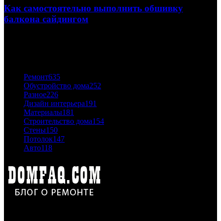
Как самостоятельно выполнить обшивку
балкона сайдингом
06.11.2020
ПОПУЛЯРНЫЕ КАТЕГОРИИ
Ремонт
635
Обустройство дома
252
Разное
226
Дизайн интерьера
191
Материалы
181
Строительство дома
154
Стены
150
Потолок
147
Авто
118
Дон Корлеоне
Ремонт и отделка квартир и домов. Блог создан для людей