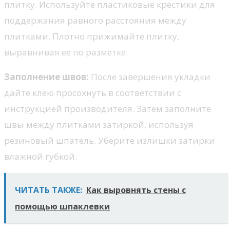
плитку. Используйте пластиковые крестики для
поддержания равного расстояния между
плитками. Плотно прижимайте плитку,
выравнивая ее по разметке.
Заполнение швов:
После завершения укладки
дайте клею просохнуть в соответствии с
инструкцией производителя. Затем заполните
швы между плитками затиркой, используя
резиновый шпатель. Уберите излишки затирки
влажной губкой.
ЧИТАТЬ ТАКЖЕ:
Как выровнять стены с
помощью шпаклевки