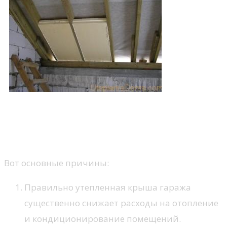
Почему важно утеплить
крышу гаража
Вот основные причины:
Правильно утепленная крыша гаража
существенно снижает расходы на отопление
и кондиционирование помещений.