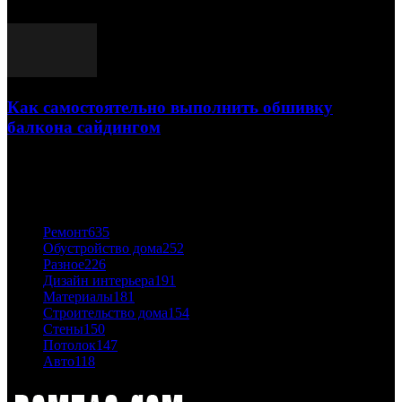
03.05.2021
Как самостоятельно выполнить обшивку
балкона сайдингом
06.11.2020
ПОПУЛЯРНЫЕ КАТЕГОРИИ
Ремонт
635
Обустройство дома
252
Разное
226
Дизайн интерьера
191
Материалы
181
Строительство дома
154
Стены
150
Потолок
147
Авто
118