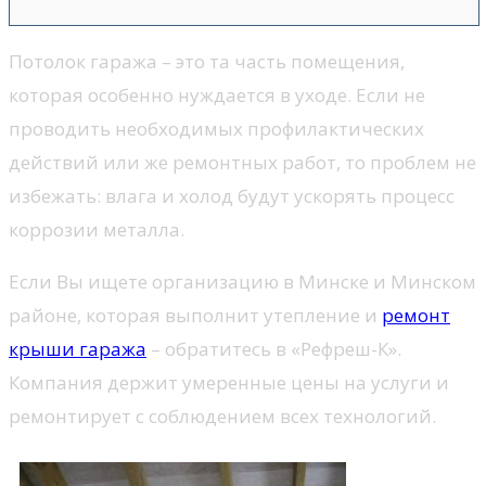
Потолок гаража – это та часть помещения,
которая особенно нуждается в уходе. Если не
проводить необходимых профилактических
действий или же ремонтных работ, то проблем не
избежать: влага и холод будут ускорять процесс
коррозии металла.
Если Вы ищете организацию в Минске и Минском
районе, которая выполнит утепление и
ремонт
крыши гаража
– обратитесь в «Рефреш-К».
Компания держит умеренные цены на услуги и
ремонтирует с соблюдением всех технологий.