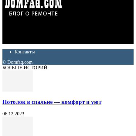
Дон Корлеоне
Ремонт и отделка квартир и домов. Блог создан для людей
которые хотят сделать практичный, красивый и недорогой
ремонт. Полезные советы, лайфхаки и секреты ремонта
Контакты
© Domfaq.com
БОЛЬШЕ ИСТОРИЙ
Потолок в спальне — комфорт и уют
06.12.2023