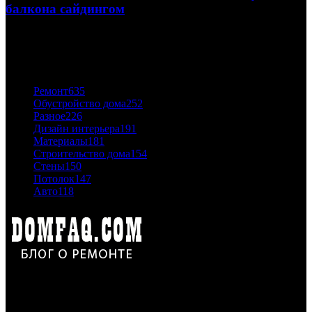
балкона сайдингом
06.11.2020
ПОПУЛЯРНЫЕ КАТЕГОРИИ
Ремонт
635
Обустройство дома
252
Разное
226
Дизайн интерьера
191
Материалы
181
Строительство дома
154
Стены
150
Потолок
147
Авто
118
Дон Корлеоне
Ремонт и отделка квартир и домов. Блог создан для людей
которые хотят сделать практичный, красивый и недорогой