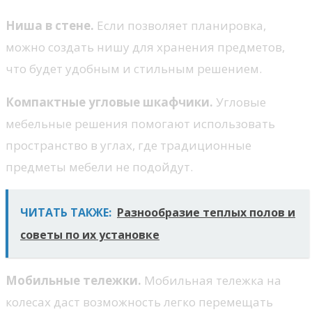
Ниша в стене.
Если позволяет планировка,
можно создать нишу для хранения предметов,
что будет удобным и стильным решением.
Компактные угловые шкафчики.
Угловые
мебельные решения помогают использовать
пространство в углах, где традиционные
предметы мебели не подойдут.
ЧИТАТЬ ТАКЖЕ:
Разнообразие теплых полов и
советы по их установке
Мобильные тележки.
Мобильная тележка на
колесах даст возможность легко перемещать