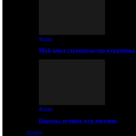
Ферма
Мой опыт строительства курятника
Ферма
Породы лучших кур несушек
Огород