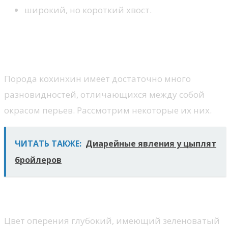
широкий, но короткий хвост.
Разновидности породы
кохинхинов
Порода кохинхин имеет достаточно много
разновидностей, отличающихся между собой
окрасом перьев. Рассмотрим некоторые их них.
ЧИТАТЬ ТАКЖЕ:
Диарейные явления у цыплят
бройлеров
Черный кохинхин
Цвет оперения глубокий, имеющий зеленоватый