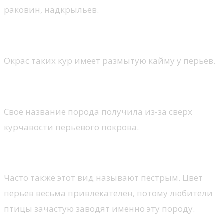
раковин, надкрыльев.
Кохинхин куропатчатый
Окрас таких кур имеет размытую кайму у перьев.
Курчавый кохинхин
Свое название порода получила из-за сверх
курчавости перьевого покрова.
Кохинхин мраморный
Часто также этот вид называют пестрым. Цвет
перьев весьма привлекателен, потому любители
птицы зачастую заводят именно эту породу.