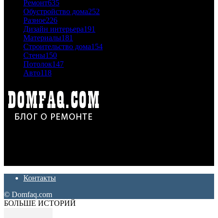
Ремонт
635
Обустройство дома
252
Разное
226
Дизайн интерьера
191
Материалы
181
Строительство дома
154
Стены
150
Потолок
147
Авто
118
Дон Корлеоне
Ремонт и отделка квартир и домов. Блог создан для людей
которые хотят сделать практичный, красивый и недорогой
ремонт. Полезные советы, лайфхаки и секреты ремонта
Контакты
© Domfaq.com
БОЛЬШЕ ИСТОРИЙ