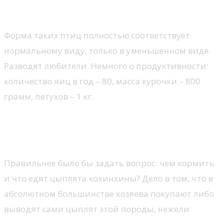
Карликовый кохинхин
Форма таких птиц полностью соответствует
нормальному виду, только в уменьшенном виде.
Разводят любители. Немного о продуктивности:
количество яиц в год – 80, масса курочки – 800
грамм, петухов – 1 кг.
Чем кормить кур породы
кохинхин
Правильнее было бы задать вопрос: чем кормить
и что едят цыплята кохинхины? Дело в том, что в
абсолютном большинстве хозяева покупают либо
выводят сами цыплят этой породы, нежели