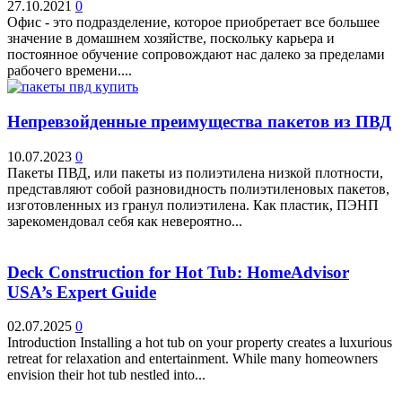
27.10.2021
0
Офис - это подразделение, которое приобретает все большее
значение в домашнем хозяйстве, поскольку карьера и
постоянное обучение сопровождают нас далеко за пределами
рабочего времени....
Непревзойденные преимущества пакетов из ПВД
10.07.2023
0
Пакеты ПВД, или пакеты из полиэтилена низкой плотности,
представляют собой разновидность полиэтиленовых пакетов,
изготовленных из гранул полиэтилена. Как пластик, ПЭНП
зарекомендовал себя как невероятно...
Deck Construction for Hot Tub: HomeAdvisor
USA’s Expert Guide
02.07.2025
0
Introduction Installing a hot tub on your property creates a luxurious
retreat for relaxation and entertainment. While many homeowners
envision their hot tub nestled into...