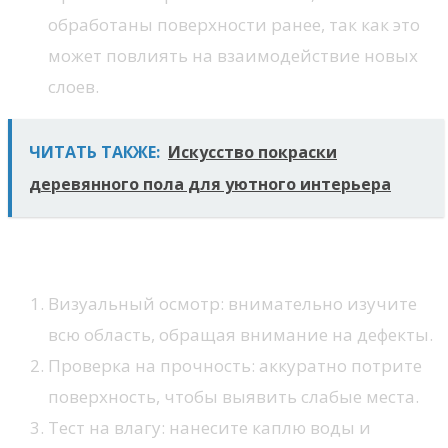
обработаны поверхности ранее, так как это
может повлиять на взаимодействие новых
слоев.
ЧИТАТЬ ТАКЖЕ:
Искусство покраски
деревянного пола для уютного интерьера
Этапы оценки
Визуальный осмотр: внимательно изучите
всю область, обращая внимание на дефекты.
Проверка на прочность: аккуратно потрите
поверхность, чтобы выявить слабые места.
Тест на влагу: нанесите каплю воды и