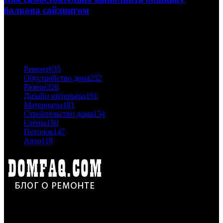
балкона сайдингом
06.11.2020
ПОПУЛЯРНЫЕ КАТЕГОРИИ
Ремонт
635
Обустройство дома
252
Разное
226
Дизайн интерьера
191
Материалы
181
Строительство дома
154
Стены
150
Потолок
147
Авто
118
Дон Корлеоне
Ремонт и отделка квартир и домов. Блог создан для людей
которые хотят сделать практичный, красивый и недорогой