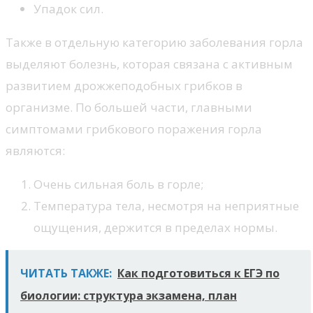
Упадок сил.
Также в отдельную категорию заболевания горла
выделяют болезнь, которая связана с активным
развитием дрожжеподобных грибков в
организме. По большей части, главными
симптомами грибкового поражения горла
являются:
Очень сильная боль в горле;
Температура тела, несмотря на неприятные
ощущения, держится в пределах нормы.
ЧИТАТЬ ТАКЖЕ:
Как подготовиться к ЕГЭ по
биологии: структура экзамена, план