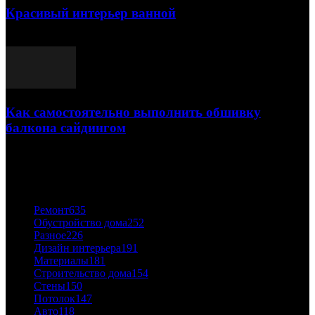
Красивый интерьер ванной
03.05.2021
Как самостоятельно выполнить обшивку
балкона сайдингом
06.11.2020
ПОПУЛЯРНЫЕ КАТЕГОРИИ
Ремонт
635
Обустройство дома
252
Разное
226
Дизайн интерьера
191
Материалы
181
Строительство дома
154
Стены
150
Потолок
147
Авто
118