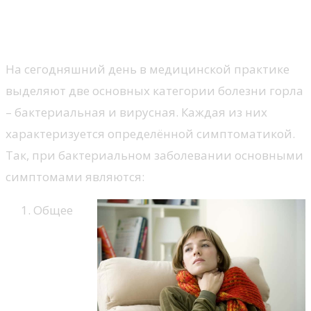
свидетельствующие о
заболевании
На сегодняшний день в медицинской практике
выделяют две основных категории болезни горла
– бактериальная и вирусная. Каждая из них
характеризуется определённой симптоматикой.
Так, при бактериальном заболевании основными
симптомами являются:
Общее