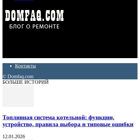
Дон Корлеоне
Ремонт и отделка квартир и домов. Блог создан для людей
которые хотят сделать практичный, красивый и недорогой
ремонт. Полезные советы, лайфхаки и секреты ремонта
Контакты
© Domfaq.com
БОЛЬШЕ ИСТОРИЙ
Топливная система котельной: функции,
устройство, правила выбора и типовые ошибки
12.01.2026