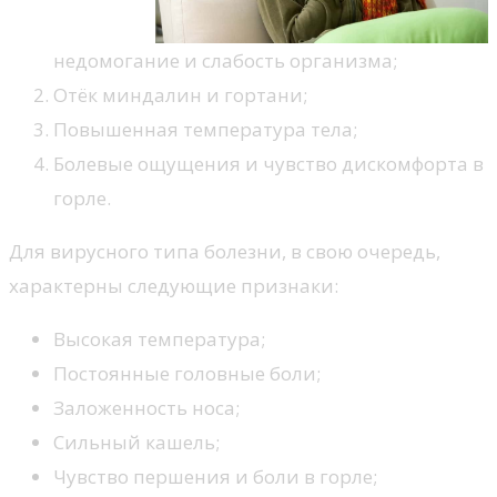
недомогание и слабость организма;
Отёк миндалин и гортани;
Повышенная температура тела;
Болевые ощущения и чувство дискомфорта в
горле.
Для вирусного типа болезни, в свою очередь,
характерны следующие признаки:
Высокая температура;
Постоянные головные боли;
Заложенность носа;
Сильный кашель;
Чувство першения и боли в горле;