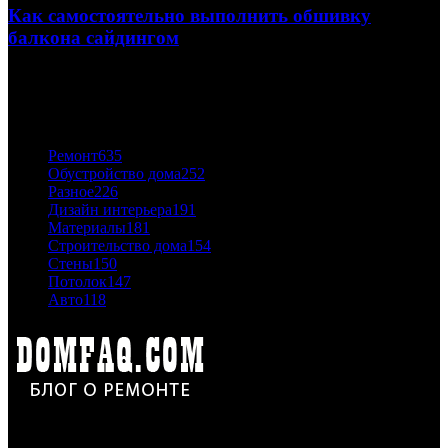
Как самостоятельно выполнить обшивку
балкона сайдингом
06.11.2020
ПОПУЛЯРНЫЕ КАТЕГОРИИ
Ремонт
635
Обустройство дома
252
Разное
226
Дизайн интерьера
191
Материалы
181
Строительство дома
154
Стены
150
Потолок
147
Авто
118
Дон Корлеоне
Ремонт и отделка квартир и домов. Блог создан для людей