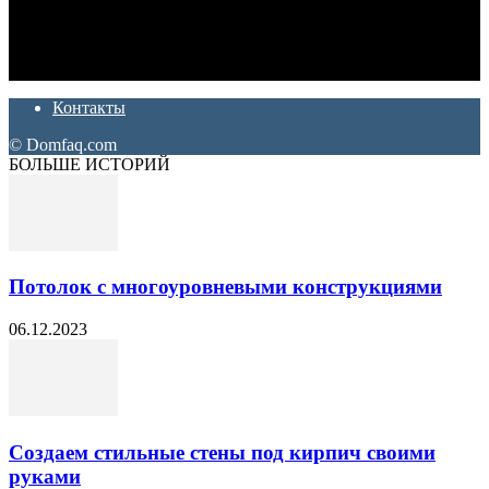
Дон Корлеоне
Ремонт и отделка квартир и домов. Блог создан для людей
которые хотят сделать практичный, красивый и недорогой
ремонт. Полезные советы, лайфхаки и секреты ремонта
Контакты
© Domfaq.com
БОЛЬШЕ ИСТОРИЙ
Потолок с многоуровневыми конструкциями
06.12.2023
Создаем стильные стены под кирпич своими
руками