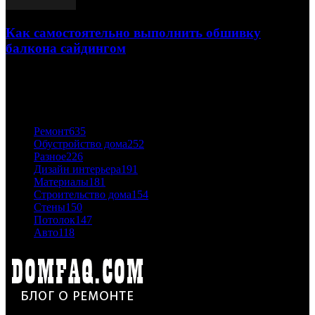
Как самостоятельно выполнить обшивку
балкона сайдингом
06.11.2020
ПОПУЛЯРНЫЕ КАТЕГОРИИ
Ремонт
635
Обустройство дома
252
Разное
226
Дизайн интерьера
191
Материалы
181
Строительство дома
154
Стены
150
Потолок
147
Авто
118