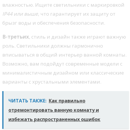
влажностью. Ищите светильники с маркировкой
IP44 или выше
, что гарантирует их защиту от
брызг воды и обеспечения безопасности.
В-третьих
, стиль и дизайн также играют важную
роль. Светильники должны гармонично
вписываться в общий интерьер ванной комнаты.
Возможно, вам подойдут современные модели с
минималистичным дизайном или классические
варианты с хрустальными элементами.
ЧИТАТЬ ТАКЖЕ:
Как правильно
отремонтировать ванную комнату и
избежать распространенных ошибок