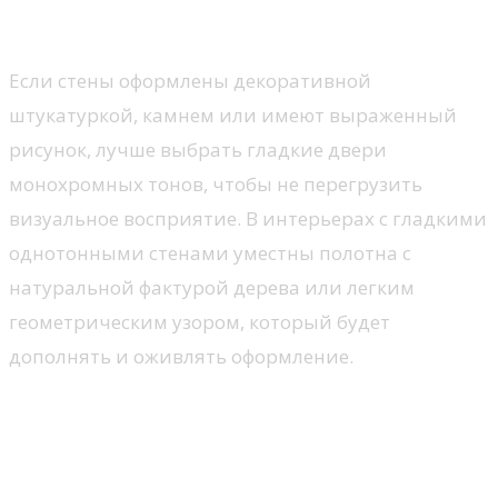
Влияние узоров и текстур на выбор
Если стены оформлены декоративной
штукатуркой, камнем или имеют выраженный
рисунок, лучше выбрать гладкие двери
монохромных тонов, чтобы не перегрузить
визуальное восприятие. В интерьерах с гладкими
однотонными стенами уместны полотна с
натуральной фактурой дерева или легким
геометрическим узором, который будет
дополнять и оживлять оформление.
Советы по сочетанию с отделочными
материалами