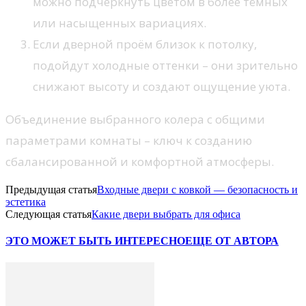
можно подчеркнуть цветом в более тёмных
или насыщенных вариациях.
Если дверной проём близок к потолку,
подойдут холодные оттенки – они зрительно
снижают высоту и создают ощущение уюта.
Объединение выбранного колера с общими
параметрами комнаты – ключ к созданию
сбалансированной и комфортной атмосферы.
Предыдущая статья
Входные двери с ковкой — безопасность и
эстетика
Следующая статья
Какие двери выбрать для офиса
ЭТО МОЖЕТ БЫТЬ ИНТЕРЕСНО
ЕЩЕ ОТ АВТОРА