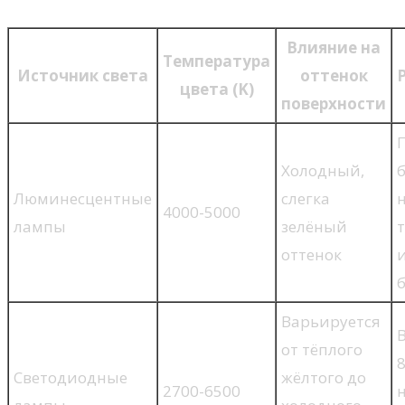
Влияние на
Температура
Источник света
оттенок
цвета (K)
поверхности
Холодный,
Люминесцентные
слегка
4000-5000
лампы
зелёный
оттенок
Варьируется
от тёплого
Светодиодные
жёлтого до
2700-6500