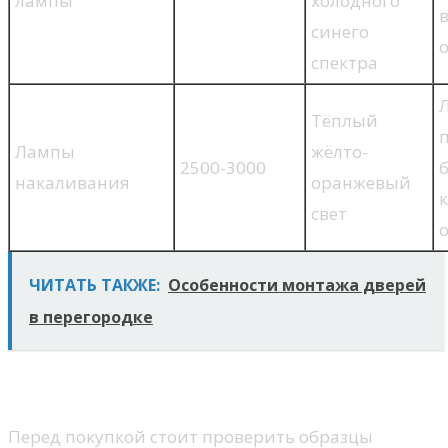
лампы
холодного
синего
спектра
Тёплый
Лампы
жёлто-
2500-3000
накаливания
оранжевый
свет
ЧИТАТЬ ТАКЖЕ:
Особенности монтажа дверей
в перегородке
Практические советы
Перед покупкой стоит проверить образцы