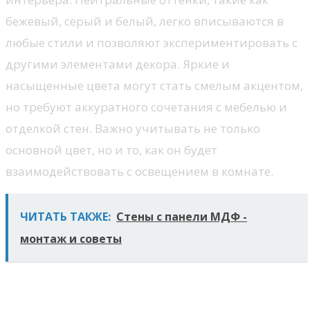
бежевый, серый и белый, легко вписываются в
любые стили и позволяют экспериментировать с
другими элементами декора. Яркие и
насыщенные цвета могут стать смелым акцентом,
но требуют аккуратного сочетания с мебелью и
отделкой стен. Важно учитывать не только
основной цвет, но и то, как он будет
взаимодействовать с освещением в комнате.
ЧИТАТЬ ТАКЖЕ:
Стены с панели МДФ -
монтаж и советы
Технология укладки
декоративного камня: советы