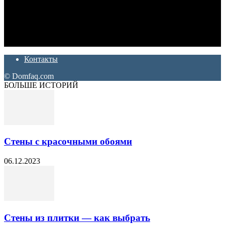
Дон Корлеоне
Ремонт и отделка квартир и домов. Блог создан для людей
которые хотят сделать практичный, красивый и недорогой
ремонт. Полезные советы, лайфхаки и секреты ремонта
Контакты
© Domfaq.com
БОЛЬШЕ ИСТОРИЙ
Стены с красочными обоями
06.12.2023
Стены из плитки — как выбрать