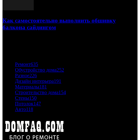
Как самостоятельно выполнить обшивку
балкона сайдингом
06.11.2020
ПОПУЛЯРНЫЕ КАТЕГОРИИ
Ремонт
635
Обустройство дома
252
Разное
226
Дизайн интерьера
191
Материалы
181
Строительство дома
154
Стены
150
Потолок
147
Авто
118