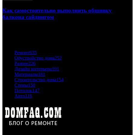
Как самостоятельно выполнить обшивку
балкона сайдингом
06.11.2020
ПОПУЛЯРНЫЕ КАТЕГОРИИ
Ремонт
635
Обустройство дома
252
Разное
226
Дизайн интерьера
191
Материалы
181
Строительство дома
154
Стены
150
Потолок
147
Авто
118
Дон Корлеоне