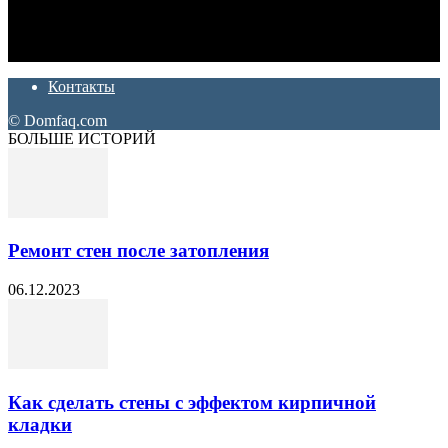
Ремонт и отделка квартир и домов. Блог создан для людей
которые хотят сделать практичный, красивый и недорогой
ремонт. Полезные советы, лайфхаки и секреты ремонта
Контакты
© Domfaq.com
БОЛЬШЕ ИСТОРИЙ
Ремонт стен после затопления
06.12.2023
Как сделать стены с эффектом кирпичной
кладки