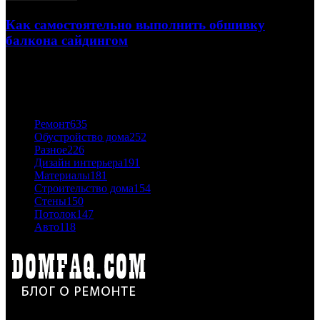
Как самостоятельно выполнить обшивку
балкона сайдингом
06.11.2020
ПОПУЛЯРНЫЕ КАТЕГОРИИ
Ремонт
635
Обустройство дома
252
Разное
226
Дизайн интерьера
191
Материалы
181
Строительство дома
154
Стены
150
Потолок
147
Авто
118
Дон Корлеоне