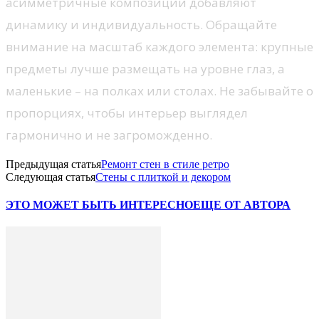
асимметричные композиции добавляют
динамику и индивидуальность. Обращайте
внимание на масштаб каждого элемента: крупные
предметы лучше размещать на уровне глаз, а
маленькие – на полках или столах. Не забывайте о
пропорциях, чтобы интерьер выглядел
гармонично и не загроможденно.
Предыдущая статья
Ремонт стен в стиле ретро
Следующая статья
Стены с плиткой и декором
ЭТО МОЖЕТ БЫТЬ ИНТЕРЕСНО
ЕЩЕ ОТ АВТОРА