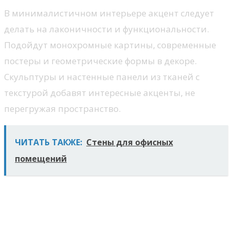
В минималистичном интерьере акцент следует
делать на лаконичности и функциональности.
Подойдут монохромные картины, современные
постеры и геометрические формы в декоре.
Скульптуры и настенные панели из тканей с
текстурой добавят интересные акценты, не
перегружая пространство.
ЧИТАТЬ ТАКЖЕ:
Стены для офисных
помещений
Как правильно
комбинировать декоративные
элементы для создания