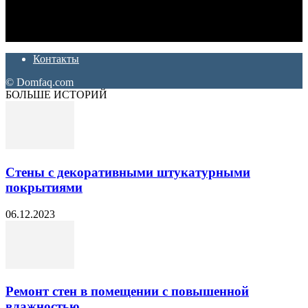
Ремонт и отделка квартир и домов. Блог создан для людей
которые хотят сделать практичный, красивый и недорогой
ремонт. Полезные советы, лайфхаки и секреты ремонта
Контакты
© Domfaq.com
БОЛЬШЕ ИСТОРИЙ
Стены с декоративными штукатурными
покрытиями
06.12.2023
Ремонт стен в помещении с повышенной
влажностью