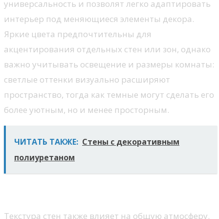
универсальность и позволят легко адаптировать
интерьер под меняющиеся элементы декора.
Яркие цвета предпочтительны для
акцентирования отдельных стен или зон, однако
важно учитывать освещение и размеры комнаты:
светлые оттенки визуально расширяют
пространство, тогда как темные могут сделать его
более уютным, но и менее просторным.
ЧИТАТЬ ТАКЖЕ:
Стены с декоративным
полиуретаном
Текстура и отделка
Текстура стен также влияет на общую атмосферу.