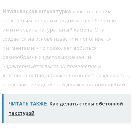
Итальянская штукатурка
известна своим
роскошным внешним видом и способностью
имитировать натуральный камень. Она
создается на основе извести и пополняется
пигментами, что позволяет добиться
разнообразных цветовых решений.
Характеризуется высокой прочностью
и
долговечностью, а также способностью «дышать»,
что делает ее идеальной для жилых помещений.
ЧИТАТЬ ТАКЖЕ:
Как делать стены с бетонной
текстурой