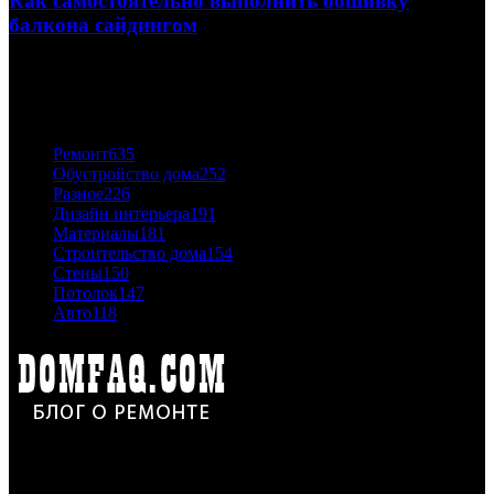
Как самостоятельно выполнить обшивку
балкона сайдингом
06.11.2020
ПОПУЛЯРНЫЕ КАТЕГОРИИ
Ремонт
635
Обустройство дома
252
Разное
226
Дизайн интерьера
191
Материалы
181
Строительство дома
154
Стены
150
Потолок
147
Авто
118
Дон Корлеоне
Ремонт и отделка квартир и домов. Блог создан для людей
которые хотят сделать практичный, красивый и недорогой