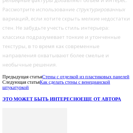
рельефные фактуры добавляют объем и интерес.
Рассмотрите использование
структурированных
вариаций, если хотите скрыть мелкие недостатки
стен. Не забудьте учесть стиль интерьера:
классика подразумевает тонкие и утонченные
текстуры, в то время как современные
направления охватывают более смелые и
необычные решения.
Предыдущая статья
Стены с отделкой из пластиковых панелей
Следующая статья
Как сделать стены с венецианской
штукатуркой
ЭТО МОЖЕТ БЫТЬ ИНТЕРЕСНО
ЕЩЕ ОТ АВТОРА