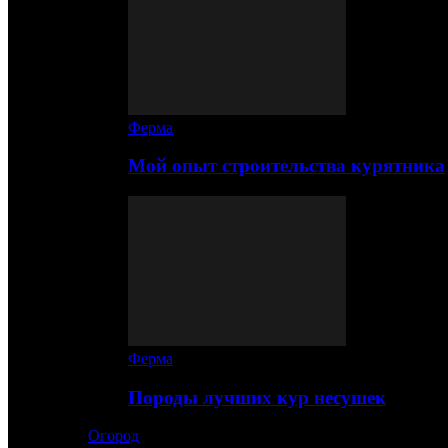
Ферма
Мой опыт строительства курятника
Ферма
Породы лучших кур несушек
Огород