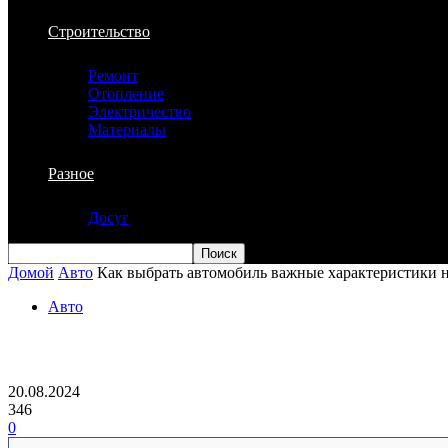
Строительство
Ремонт
Отопление
Электричество
Материалы
Разное
Досуг
Домой
Авто
Как выбрать автомобиль важные характеристики н
Авто
Как выбрать автомобиль важные харак
20.08.2024
346
0