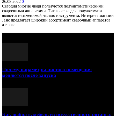
26.08.2022
0
Сегодня многие люди пользуются полуавтоматическими
сварочными аппаратами. Тиг горелка для полуавтомата
является незаменимой частью инструмента. Интернет-магазин
Jasic предлагает широкий ассортимент сварочный аппаратов,
а также...
Выбор редактора
Почему параметры чистого помещения
меняются после запуска
23.07.2026
Как выбрать мебель из искусственного ротанга: