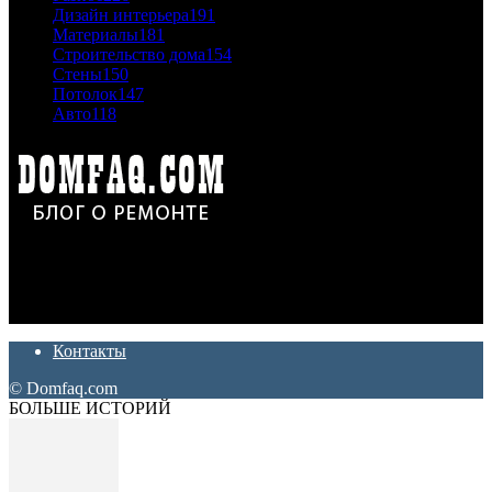
Дизайн интерьера
191
Материалы
181
Строительство дома
154
Стены
150
Потолок
147
Авто
118
Дон Корлеоне
Ремонт и отделка квартир и домов. Блог создан для людей
которые хотят сделать практичный, красивый и недорогой
ремонт. Полезные советы, лайфхаки и секреты ремонта
Контакты
© Domfaq.com
БОЛЬШЕ ИСТОРИЙ