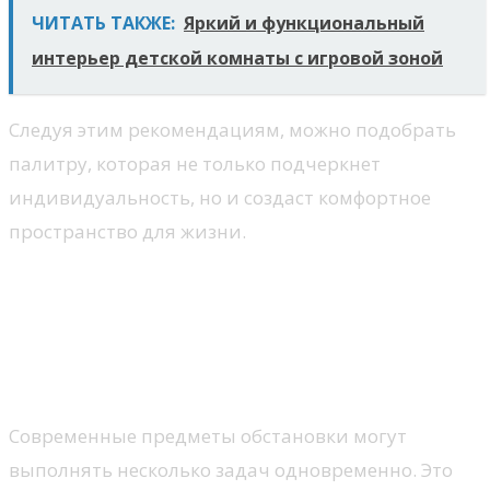
ЧИТАТЬ ТАКЖЕ:
Яркий и функциональный
интерьер детской комнаты с игровой зоной
Следуя этим рекомендациям, можно подобрать
палитру, которая не только подчеркнет
индивидуальность, но и создаст комфортное
пространство для жизни.
Мебель и её
функциональность
Разнообразие функций
Современные предметы обстановки могут
выполнять несколько задач одновременно. Это