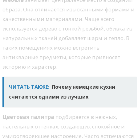
образа. Она отличается изысканными формами и
качественными материалами. Чаще всего
используется дерево с тонкой резьбой, обивка из
натуральных тканей добавляет шарм и тепло. В
таких помещениях можно встретить
антикварные предметы, которые привносят
историю и характер.
ЧИТАТЬ ТАКЖЕ:
Почему немецкие кухни
считаются одними из лучших
Цветовая палитра
подбирается в нежных,
пастельных оттенках, создающих спокойное и
умиротворяющее настроение. Часто встречаются