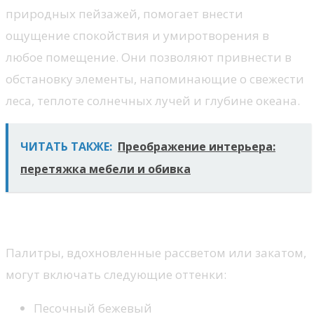
природных пейзажей, помогает внести
ощущение спокойствия и умиротворения в
любое помещение. Они позволяют привнести в
обстановку элементы, напоминающие о свежести
леса, теплоте солнечных лучей и глубине океана.
ЧИТАТЬ ТАКЖЕ:
Преображение интерьера:
перетяжка мебели и обивка
Нежные и теплые тона
Палитры, вдохновленные рассветом или закатом,
могут включать следующие оттенки:
Песочный бежевый