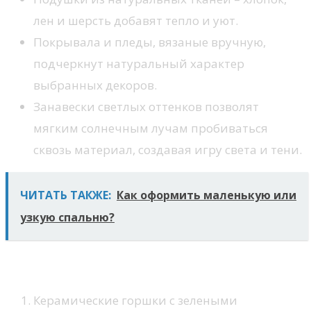
лен и шерсть добавят тепло и уют.
Покрывала и пледы, вязаные вручную,
подчеркнут натуральный характер
выбранных декоров.
Занавески светлых оттенков позволят
мягким солнечным лучам пробиваться
сквозь материал, создавая игру света и тени.
ЧИТАТЬ ТАКЖЕ:
Как оформить маленькую или
узкую спальню?
Декор и аксессуары
Керамические горшки с зелеными