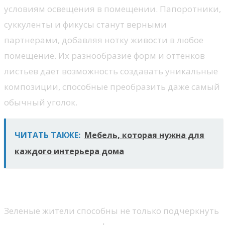
условиям освещения в помещении. Папоротники,
суккуленты и фикусы станут верными
партнерами, добавляя нотку живости в любое
помещение. Их разнообразие форм и оттенков
листьев дает возможность создавать уникальные
композиции, способные преобразить даже самый
обычный уголок.
ЧИТАТЬ ТАКЖЕ:
Мебель, которая нужна для
каждого интерьера дома
Польза комнатного озеленения
Зеленые жители способны не только подчеркнуть