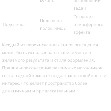
кухонь
выполнении
задач
Создание
Подсветка
Подсветка
атмосферного
полок, ниши
эффекта
Каждый из перечисленных типов освещения
может быть использован в зависимости от
желаемого результата и стиля оформления.
Правильное сочетание различных источников
света в одной комнате создает многослойность и
интерес, что делает пространство более
динамичным и привлекательным.
Растения для живости и