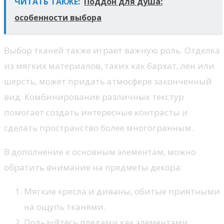
ЧИТАТЬ ТАКЖЕ:
Поддон для душа:
особенности выбора
Выбор тканей также играет важную роль. Отделка
из мягких материалов, таких как бархат, лен или
шерсть, может придать атмосфере законченный
вид. Комбинирование различных текстур
помогает создать интересные контрасты и
сделать пространство более многогранным.
В дополнение к основным элементам, можно
обратить внимание на предметы декора:
Мягкие кресла и диваны, обитые приятными
на ощупь тканями.
Пользуйтесь пледами как элементами