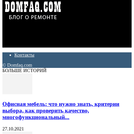
Дон Корлеоне
Ремонт и отделка квартир и домов. Блог создан для людей
которые хотят сделать практичный, красивый и недорогой
ремонт. Полезные советы, лайфхаки и секреты ремонта
Контакты
© Domfaq.com
БОЛЬШЕ ИСТОРИЙ
Офисная мебель: что нужно знать, критерии
выбора, как проверить качество,
многофункциональный...
27.10.2021