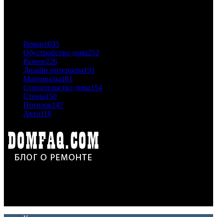
06.11.2020
ПОПУЛЯРНЫЕ КАТЕГОРИИ
Ремонт
635
Обустройство дома
252
Разное
226
Дизайн интерьера
191
Материалы
181
Строительство дома
154
Стены
150
Потолок
147
Авто
118
Дон Корлеоне
Ремонт и отделка квартир и домов. Блог создан для людей
которые хотят сделать практичный, красивый и недорогой
ремонт. Полезные советы, лайфхаки и секреты ремонта