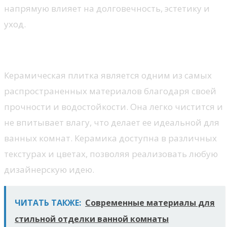
напрямую влияет на долговечность, эстетику и
уход.
Керамическая плитка
Керамическая плитка является одним из самых
распространенных материалов благодаря своей
прочности и водостойкости. Она легко чистится и
не впитывает влагу, что делает ее идеальной для
ванных комнат. Керамика доступна в различных
текстурах и цветах, позволяя реализовать любую
дизайнерскую идею.
ЧИТАТЬ ТАКЖЕ:
Современные материалы для
стильной отделки ванной комнаты