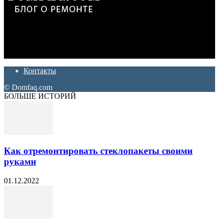
Дон Корлеоне
Ремонт и отделка квартир и домов. Блог создан для людей
которые хотят сделать практичный, красивый и недорогой
ремонт. Полезные советы, лайфхаки и секреты ремонта
Контакты
© Domfaq.com
БОЛЬШЕ ИСТОРИЙ
Как отремонтировать стеклопакеты своими
руками
01.12.2022