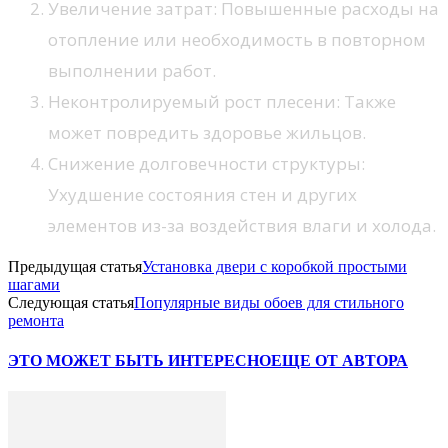
Увеличение затрат: Повышенные расходы на
отопление или необходимость в повторном
выполнении работ.
Неконтролируемый рост плесени: Также
может повредить здоровье жильцов.
Снижение долговечности структуры:
Ухудшение состояния стен и других
элементов из-за воздействия влаги и холода.
Предыдущая статья
Установка двери с коробкой простыми
шагами
Следующая статья
Популярные виды обоев для стильного
ремонта
ЭТО МОЖЕТ БЫТЬ ИНТЕРЕСНО
ЕЩЕ ОТ АВТОРА