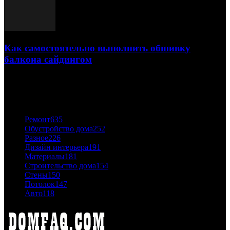
Как самостоятельно выполнить обшивку
балкона сайдингом
06.11.2020
ПОПУЛЯРНЫЕ КАТЕГОРИИ
Ремонт
635
Обустройство дома
252
Разное
226
Дизайн интерьера
191
Материалы
181
Строительство дома
154
Стены
150
Потолок
147
Авто
118