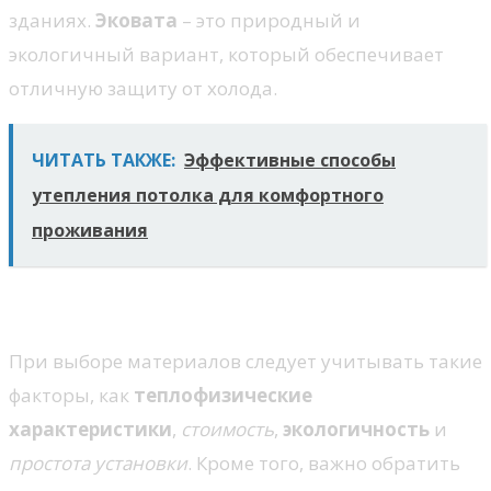
зданиях.
Эковата
– это природный и
экологичный вариант, который обеспечивает
отличную защиту от холода.
ЧИТАТЬ ТАКЖЕ:
Эффективные способы
утепления потолка для комфортного
проживания
Критерии выбора
При выборе материалов следует учитывать такие
факторы, как
теплофизические
характеристики
,
стоимость
,
экологичность
и
простота установки
. Кроме того, важно обратить