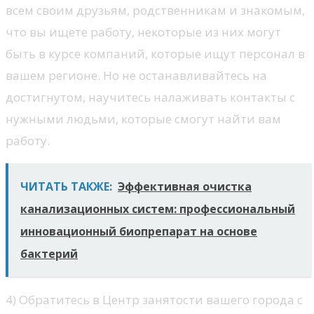
всем своим друзьям, родственникам и знакомым,
что вы ищете работу, некоторые из них могут
быть в курсе компаний, которые ищут персонал в
вашем регионе. Но не останавливайтесь на
достигнутом, научитесь налаживать контакты с
нужными людьми, которые смогут найти вам
работу.
ЧИТАТЬ ТАКЖЕ:
Эффективная очистка
канализационных систем: профессиональный
инновационный биопрепарат на основе
бактерий
4) Обратитесь в Центр занятости вашего города с