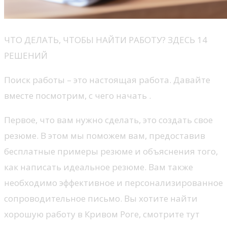
ЧТО ДЕЛАТЬ, ЧТОБЫ НАЙТИ РАБОТУ? ЗДЕСЬ 14
РЕШЕНИЙ
Поиск работы – это настоящая работа. Давайте
вместе посмотрим, с чего начать .
Первое, что вам нужно сделать, это создать свое
резюме. В этом мы поможем вам, предоставив
бесплатные примеры резюме и объяснения того,
как написать идеальное резюме. Вам также
необходимо эффективное и персонализированное
сопроводительное письмо. Вы хотите найти
хорошую работу в Кривом Роге, смотрите тут