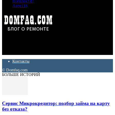
Потолок
147
Авто
118
Дон Корлеоне
Ремонт и отделка квартир и домов. Блог создан для людей
которые хотят сделать практичный, красивый и недорогой
ремонт. Полезные советы, лайфхаки и секреты ремонта
Контакты
© Domfaq.com
БОЛЬШЕ ИСТОРИЙ
Сервис Микрокредитор: подбор займа на карту
без отказа?