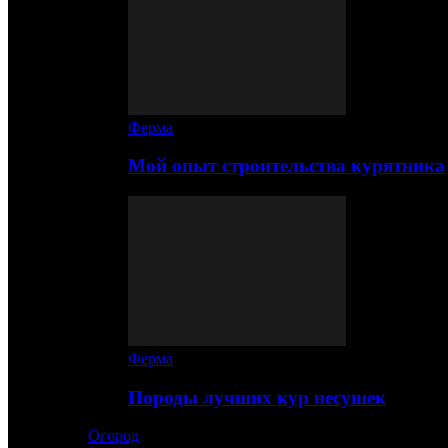
Ферма
Мой опыт строительства курятника
Ферма
Породы лучших кур несушек
Огород