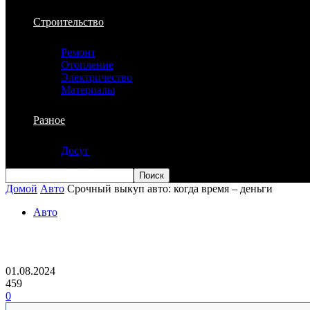
Строительство
Ремонт
Отопление
Электричество
Материалы
Разное
Досуг
Домой
Авто
Срочный выкуп авто: когда время – деньги
Авто
Срочный выкуп авто: когда время – де
01.08.2024
459
0