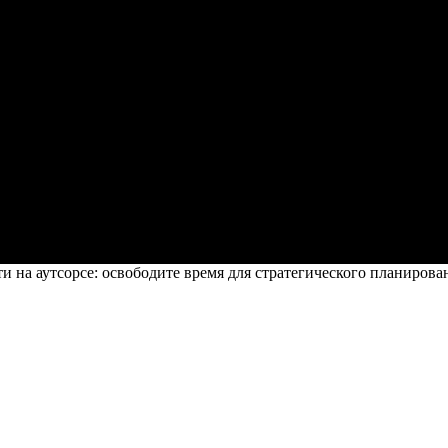
и на аутсорсе: освободите время для стратегического планирова
 на аутсорсе: освободите время для стр