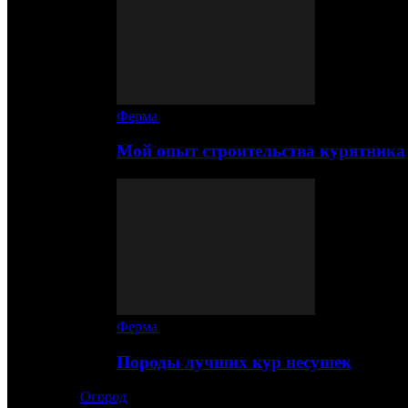
Ферма
Мой опыт строительства курятника
Ферма
Породы лучших кур несушек
Огород