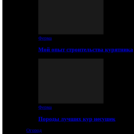
Ферма
Мой опыт строительства курятника
Ферма
Породы лучших кур несушек
Огород