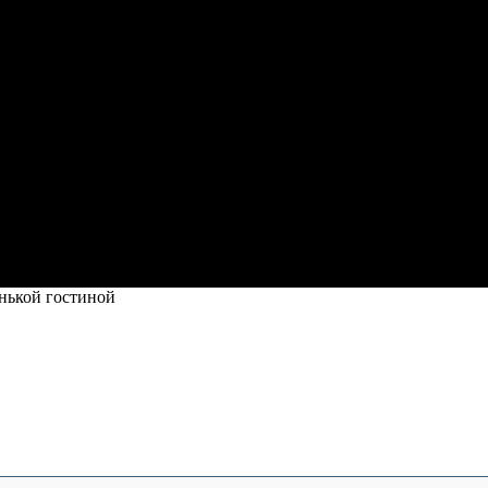
нькой гостиной
ой гостиной