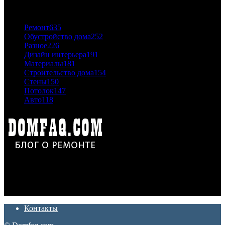
ПОПУЛЯРНЫЕ КАТЕГОРИИ
Ремонт
635
Обустройство дома
252
Разное
226
Дизайн интерьера
191
Материалы
181
Строительство дома
154
Стены
150
Потолок
147
Авто
118
Дон Корлеоне
Ремонт и отделка квартир и домов. Блог создан для людей
которые хотят сделать практичный, красивый и недорогой
ремонт. Полезные советы, лайфхаки и секреты ремонта
Контакты