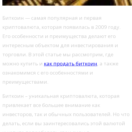
Биткоин — самая популярная и первая
криптовалюта, которая появилась в 2009 году.
Его особенности и преимущества делают его
интересным объектом для инвестирования и
торговли. В этой статье мы рассмотрим, где
можно купить и
как продать биткоин
, а также
ознакомимся с его особенностями и
преимуществами.
Биткоин – уникальная криптовалюта, которая
привлекает все большее внимание как
инвесторов, так и обычных пользователей. Но что
делать, если вы заинтересовались этой валютой