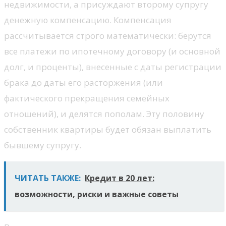
недвижимости, а присуждают второму супругу
денежную компенсацию. Компенсация
рассчитывается строго математически: берутся
все платежи по ипотечному договору (и основной
долг, и проценты), внесенные с даты регистрации
брака до даты его расторжения (или
фактического прекращения семейных
отношений), и делятся пополам. Эту половину
собственник квартиры будет обязан выплатить
бывшему супругу.
ЧИТАТЬ ТАКЖЕ:
Кредит в 20 лет:
возможности, риски и важные советы