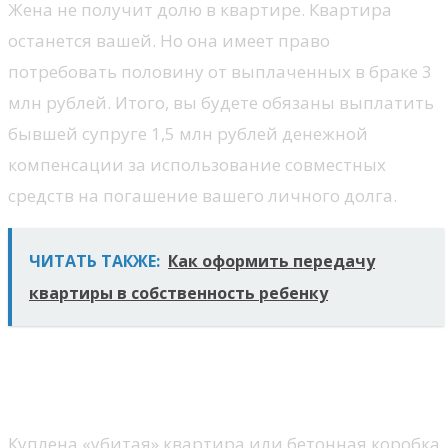
Жена не получит долю в квартире. Квартира
останется вашей. Но она имеет право
потребовать половину от выплаченных в браке 3
млн рублей. Итого, вы будете обязаны выплатить
бывшей супруге 1,5 млн рублей денежной
компенсации за использование совместных
средств на погашение вашего личного долга.
ЧИТАТЬ ТАКЖЕ:
Как оформить передачу
квартиры в собственность ребенку
Пример 2: Признание квартиры
совместной из-за ремонта
Куплена «убитая» квартира или бетонная коробка