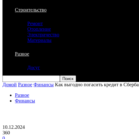
Строительство
Ремонт
Отопление
Электричество
Материалы
Разное
Досуг
Домой
Разное
Финансы
Как выгодно погасить кредит в Сберб
Разное
Финансы
Как выгодно погасить кредит в Сберба
10.12.2024
360
0