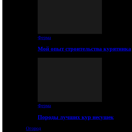
Ферма
Мой опыт строительства курятника
Ферма
Породы лучших кур несушек
Огород