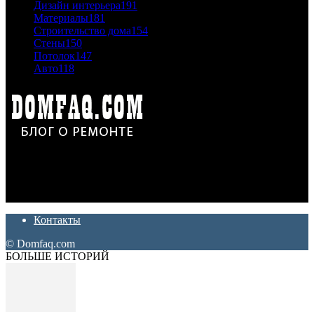
Дизайн интерьера
191
Материалы
181
Строительство дома
154
Стены
150
Потолок
147
Авто
118
Дон Корлеоне
Ремонт и отделка квартир и домов. Блог создан для людей
которые хотят сделать практичный, красивый и недорогой
ремонт. Полезные советы, лайфхаки и секреты ремонта
Контакты
© Domfaq.com
БОЛЬШЕ ИСТОРИЙ