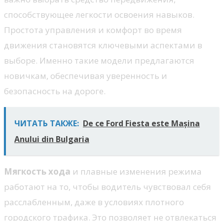
способствующее легкости освоения навыков.
Простота управления и комфорт во время
движения становятся ключевыми аспектами в
выборе. Именно такие модели предлагаются
новичкам, обеспечивая уверенность и
безопасность на дороге.
ЧИТАТЬ ТАКЖЕ:
De ce Ford Fiesta este Mașina
Anului din Bulgaria
Мягкость хода
и плавные изменения режима
работают на то, чтобы водитель чувствовал себя
расслабленным, даже в условиях плотного
городского трафика. Это позволяет не отвлекаться