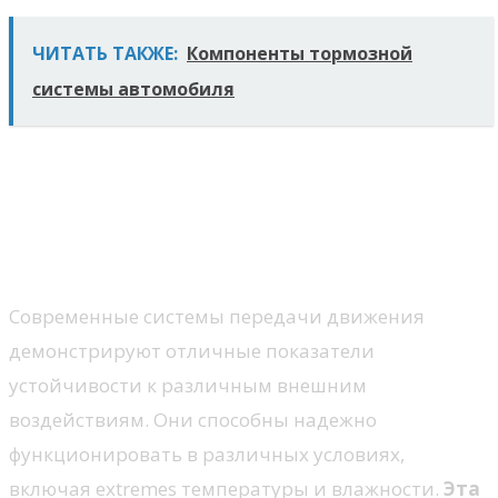
ЧИТАТЬ ТАКЖЕ:
Компоненты тормозной
системы автомобиля
Повышенная надежность
трансмиссии
Устойчивость к внешним факторам
Современные системы передачи движения
демонстрируют отличные показатели
устойчивости к различным внешним
воздействиям. Они способны надежно
функционировать в различных условиях,
включая extremes температуры и влажности.
Эта