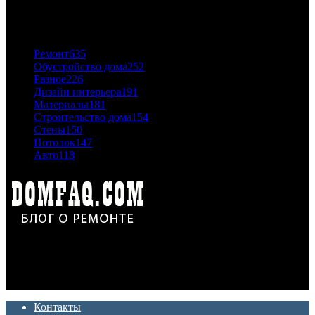
ПОПУЛЯРНЫЕ КАТЕГОРИИ
Ремонт
635
Обустройство дома
252
Разное
226
Дизайн интерьера
191
Материалы
181
Строительство дома
154
Стены
150
Потолок
147
Авто
118
Дон Корлеоне
Ремонт и отделка квартир и домов. Блог создан для людей
которые хотят сделать практичный, красивый и недорогой
ремонт. Полезные советы, лайфхаки и секреты ремонта
Контакты