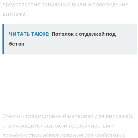
предотвратит попадание пыли и повреждение
витража.
ЧИТАТЬ ТАКЖЕ:
Потолок с отделкой под
бетон
Выбор материалов для
витражей и их влияние на
интерьер
Стекло
Стекло – традиционный материал для витражей,
отличающийся высокой прозрачностью и
возможностью использования разнообразных