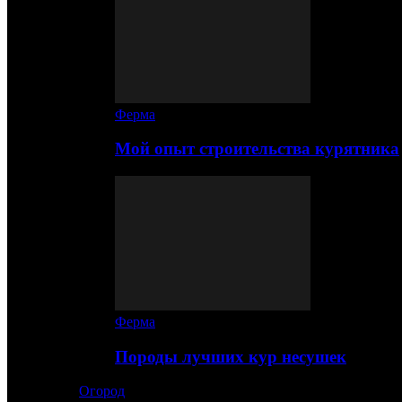
Ферма
Мой опыт строительства курятника
Ферма
Породы лучших кур несушек
Огород