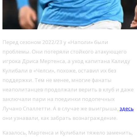
Перед сезоном 2022/23 у «Наполи» были
проблемы. Они потеряли стойкого атакующего
игрока Дриса Мертенса, а уход капитана Калиду
Кулибали в «Челси», похоже, оставил их без
поддержки. Тем не менее, многие фанаты
неаполитанцев продолжали верить в клуб и даже
заключали пари на поединки подопечных
Лучано Спаллетти. А в случае же выигрыша,
здесь
они узнавали, как забрать вознаграждение.
Казалось, Мартенса и Кулибали тяжело заменить,