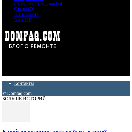
Строительство дома
154
Стены
150
Потолок
147
Авто
118
Дон Корлеоне
Ремонт и отделка квартир и домов. Блог создан для людей
которые хотят сделать практичный, красивый и недорогой
ремонт. Полезные советы, лайфхаки и секреты ремонта
Контакты
© Domfaq.com
БОЛЬШЕ ИСТОРИЙ
Какой подоконник должен быть в доме?