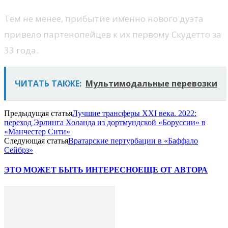
Тем не менее, прибытие именно нового дуэта
привело партенопейцев к их первому Скудетто за
33 года.
ЧИТАТЬ ТАКЖЕ:
Мультимодальные перевозки
Предыдущая статья
Лучшие трансферы XXI века. 2022:
переход Эрлинга Холанда из дортмундской «Боруссии» в
«Манчестер Сити»
Следующая статья
Вратарские пертурбации в «Баффало
Сейбрз»
ЭТО МОЖЕТ БЫТЬ ИНТЕРЕСНО
ЕЩЕ ОТ АВТОРА