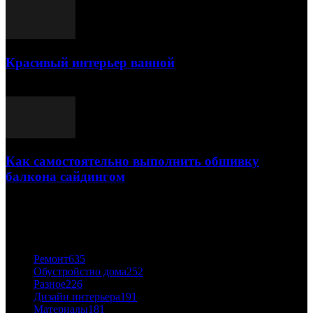
Красивый интерьер ванной
03.05.2021
Как самостоятельно выполнить обшивку
балкона сайдингом
06.11.2020
ПОПУЛЯРНЫЕ КАТЕГОРИИ
Ремонт
635
Обустройство дома
252
Разное
226
Дизайн интерьера
191
Материалы
181