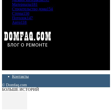
Материалы
181
Строительство дома
154
Стены
150
Потолок
147
Авто
118
Дон Корлеоне
Ремонт и отделка квартир и домов. Блог создан для людей
которые хотят сделать практичный, красивый и недорогой
ремонт. Полезные советы, лайфхаки и секреты ремонта
Контакты
© Domfaq.com
БОЛЬШЕ ИСТОРИЙ