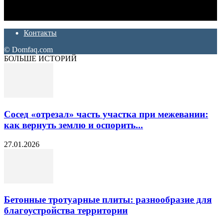
которые хотят сделать практичный, красивый и недорогой
ремонт. Полезные советы, лайфхаки и секреты ремонта
Контакты
© Domfaq.com
БОЛЬШЕ ИСТОРИЙ
Сосед «отрезал» часть участка при межевании:
как вернуть землю и оспорить...
27.01.2026
Бетонные тротуарные плиты: разнообразие для
благоустройства территории