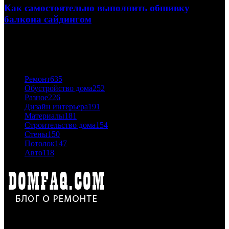
Как самостоятельно выполнить обшивку
балкона сайдингом
06.11.2020
ПОПУЛЯРНЫЕ КАТЕГОРИИ
Ремонт
635
Обустройство дома
252
Разное
226
Дизайн интерьера
191
Материалы
181
Строительство дома
154
Стены
150
Потолок
147
Авто
118
Дон Корлеоне
Ремонт и отделка квартир и домов. Блог создан для людей