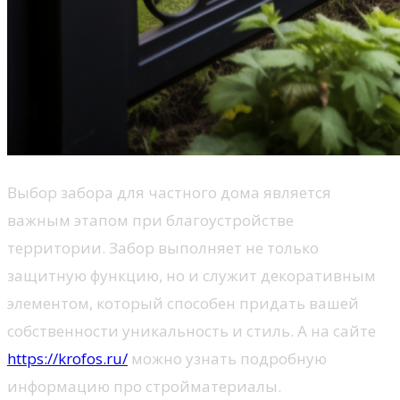
Выбор забора для частного дома является
важным этапом при благоустройстве
территории. Забор выполняет не только
защитную функцию, но и служит декоративным
элементом, который способен придать вашей
собственности уникальность и стиль. А на сайте
https://krofos.ru/
можно узнать подробную
информацию про стройматериалы.