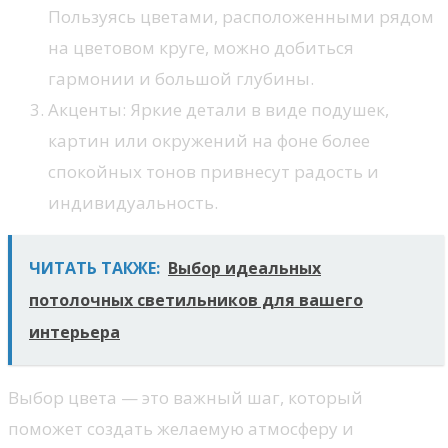
Пользуясь цветами, расположенными рядом
на цветовом круге, можно добиться
гармонии и большой глубины.
Акценты: Яркие детали в виде подушек,
картин или окружений на фоне более
спокойных тонов привнесут радость и
индивидуальность.
ЧИТАТЬ ТАКЖЕ:
Выбор идеальных
потолочных светильников для вашего
интерьера
Выбор цвета — это важный шаг, который
поможет создать желаемую атмосферу и