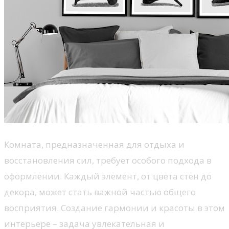
Комната, предназначенная для отдыха и
восстановления сил, требует особого подхода в
оформлении. Каждый элемент, от цвета стен до
декора, может стать важной частью общего
восприятия. Создание гармонии и красоты в этом
интерьере – задача увлекательная и